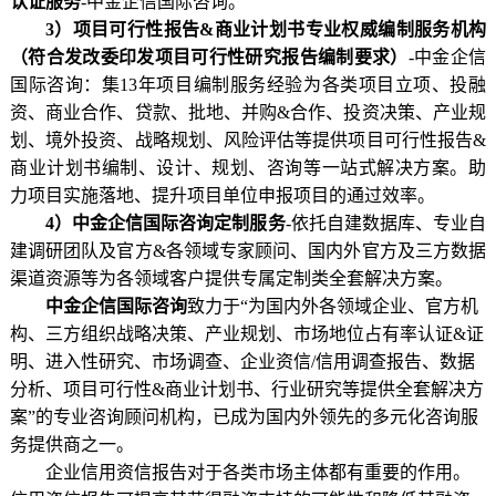
认证服务
-中金企信国际咨询。
3
）项目可行性报告
&商业计划书专业权威编制服务机构
（符合发改委印发项目可行性研究报告编制要求）
-中金企信
国际咨询：集13年项目编制服务经验为各类项目立项、投融
资、商业合作、贷款、批地、并购&合作、投资决策、产业规
划、境外投资、战略规划、风险评估等提供项目可行性报告&
商业计划书编制、设计、规划、咨询等一站式解决方案。助
力项目实施落地、提升项目单位申报项目的通过效率。
4）中金企信国际咨询定制服务
-依托自建数据库、专业自
建调研团队及官方&各领域专家顾问、国内外官方及三方数据
渠道资源等为各领域客户提供专属定制类全套解决方案。
中金企信国际咨询
致力于
“为国内外各领域企业、官方机
构、三方组织战略决策、产业规划、市场地位占有率认证&证
明、进入性研究、市场调查、企业资信/信用调查报告、数据
分析、项目可行性&商业计划书、行业研究等提供全套解决方
案”的专业咨询顾问机构，已成为国内外领先的多元化咨询服
务提供商之一。
企业信用资信报告对于各类市场主体都有重要的作用。